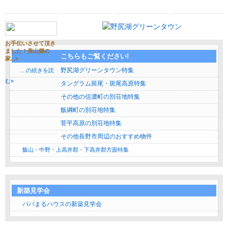
お手伝いさせて頂き
ました！美山郷の
こちらもご覧ください!
家...»
野尻湖グリーンタウン特集
…の続きを読
む»
タングラム斑尾・斑尾高原特集
その他の信濃町の別荘地特集
飯綱町の別荘地特集
菅平高原の別荘地特集
その他長野市周辺のおすすめ物件
飯山・中野・上高井郡・下高井郡方面特集
新築見学会
パパまるハウスの新築見学会