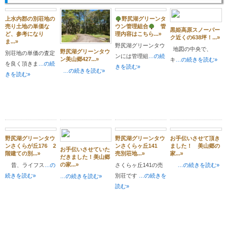
上水内郡の別荘地の
野尻湖グリーンタ
売り土地の単価な
ウン管理組合
管
黒姫高原スノーパー
ど、参考になり
理内容はこちら...»
ク近くの638坪！...»
ま...»
野尻湖グリーンタウ
地図の中央で、
野尻湖グリーンタウ
別荘地の単価の査定
ンには管理組
…の続
ン美山郷427...»
キ
…の続きを読む»
を良く頂きま
…の続
きを読む»
…の続きを読む»
きを読む»
野尻湖グリーンタウ
野尻湖グリーンタウ
お手伝いさせて頂き
ンさくらが丘176 2
ンさくらヶ丘141
ました！ 美山郷の
お手伝いさせていた
階建ての別...»
売別荘地...»
家...»
だきました！美山郷
の家...»
昔、ライフス
…の
さくらヶ丘141の売
…の続きを読む»
続きを読む»
別荘です
…の続きを
…の続きを読む»
読む»