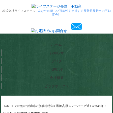
株式会社ライフステージ
あなたの新しい可能性を支援する長野県長野市の不動
産会社
ホーム
お知らせ
ブログ
お問合せ
会社概要
ビックボックス
HOME
»
その他の信濃町の別荘地特集
»
黒姫高原スノーパーク近くの638坪！