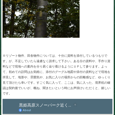
※リゾート物件、田舎物件については、十分に資料を添付しているつもりで
す。が、不足していたら遠慮なく請求して下さい。ある分の資料や、手作り資
料などで現地への案内を分り易く辿り着けるようにＵＰして参ります。よっ
て、初めての訪問はお気軽に、添付のグーグル地図や添付の資料などで現地を
拝見して、地形や、雰囲気や、お気に入りの場所からの距離感など、ゆっくり
見て頂けたら幸いです。すごく気に入って、ここは、気に入った、境界杭の確
認は契約後でいいが、概ね、聞きたいという時にお声掛けいただくと、嬉しい
です。