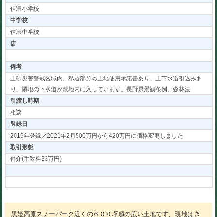
信濃小学校
中学校
信濃中学校
店
備考
土砂災害警戒区域内、私道部分の土地使用承諾書あり、上下水道引込みあ
り、隣地の下水道が敷地内に入っています。長野県景観条例、森林法
引渡し時期
相談
登録日
2019年登録／2021年2月500万円から420万円に価格変更しました
取引形態
仲介(手数料33万円)
黒姫高原スノーパーク近くの６００坪超の広い土地です。現地はき