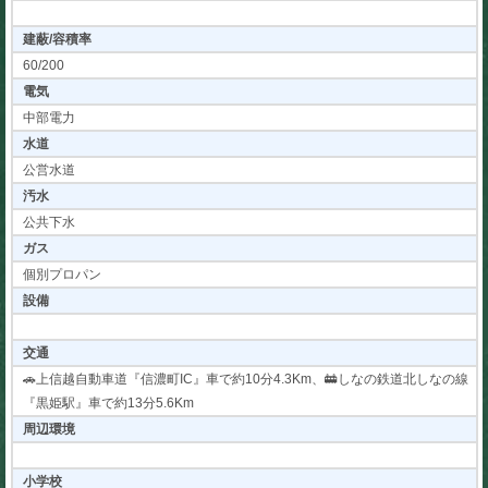
建蔽/容積率
60/200
電気
中部電力
水道
公営水道
汚水
公共下水
ガス
個別プロパン
設備
交通
🚗上信越自動車道『信濃町IC』車で約10分4.3Km、🚋しなの鉄道北しなの線
『黒姫駅』車で約13分5.6Km
周辺環境
小学校