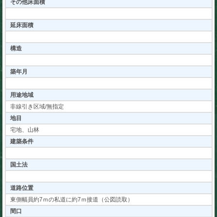
その他床面積
延床面積
構造
築年月
用途地域
非線引き区域/無指定
地目
宅地、山林
建築条件
国土法
道路位置
東側幅員約7ｍの私道に約7ｍ接道（公図読取）
間口