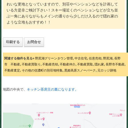
れいな更地となっていますので、別荘やペンションなどを計画して
いる方是非ご検討下さい！スキー場近くのペンションなどが立ち並
ぶ一角にありながらもメインの通りから少しだけ入るので隠れ家の
ような立地もおすすめ！！
印刷する
お問合せ
関連する物件を見る»
野尻湖グリーンタウン管理
,
中古住宅
,
任意売却
,
野尻湖
,
長野
市 不動産
,
不動産買取り
,
不動産売却
,
不動産仲介
,
不動産買取
,
隠れ家
,
長野市不動産
,
不動産査定
,
その他の信濃町の別荘地特集
,
黒姫高原スノーパーク
,
元ロッジ跡地
地図の中央で、
キッチン茶房主の裏になります。