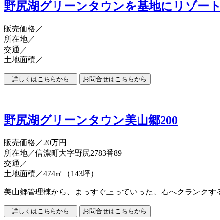
野尻湖グリーンタウンを基地にリゾー
販売価格
／
所在地／
交通／
土地面積／
野尻湖グリーンタウン美山郷200
販売価格
／20万円
所在地／信濃町大字野尻2783番89
交通／
土地面積／474㎡（143坪）
美山郷管理棟から、まっすぐ上っていった、右へクランクす