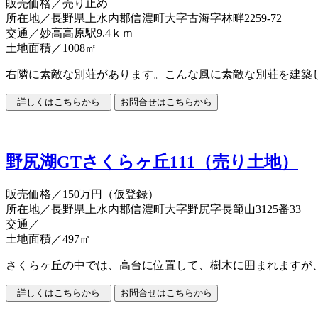
販売価格
／売り止め
所在地／長野県上水内郡信濃町大字古海字林畔2259-72
交通／妙高高原駅9.4ｋｍ
土地面積／1008㎡
右隣に素敵な別荘があります。こんな風に素敵な別荘を建築
野尻湖GTさくらヶ丘111（売り土地）
販売価格
／150万円（仮登録）
所在地／長野県上水内郡信濃町大字野尻字長範山3125番33
交通／
土地面積／497㎡
さくらヶ丘の中では、高台に位置して、樹木に囲まれますが