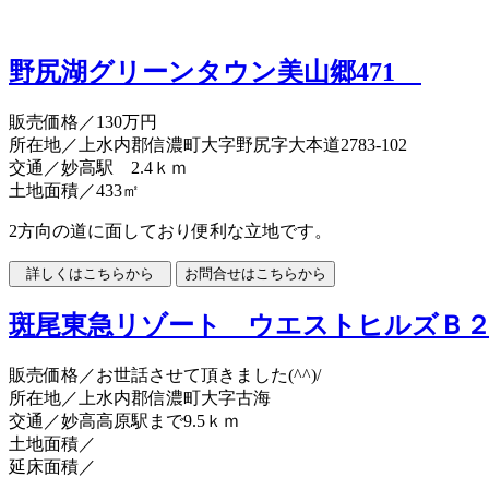
野尻湖グリーンタウン美山郷471
販売価格
／130万円
所在地／上水内郡信濃町大字野尻字大本道2783-102
交通／妙高駅 2.4ｋｍ
土地面積／433㎡
2方向の道に面しており便利な立地です。
斑尾東急リゾート ウエストヒルズＢ
販売価格
／お世話させて頂きました(^^)/
所在地／上水内郡信濃町大字古海
交通／妙高高原駅まで9.5ｋｍ
土地面積／
延床面積／