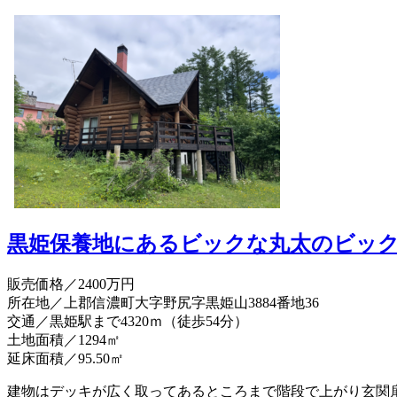
黒姫保養地にあるビックな丸太のビッ
販売価格
／2400万円
所在地／上郡信濃町大字野尻字黒姫山3884番地36
交通／黒姫駅まで4320ｍ（徒歩54分）
土地面積／1294㎡
延床面積／95.50㎡
建物はデッキが広く取ってあるところまで階段で上がり玄関