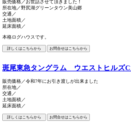
販売価格
／お世話させて頂きました！
所在地／野尻湖グリーンタウン美山郷
交通／
土地面積／
延床面積／
本格ログハウスです。
斑尾東急タングラム ウエストヒルズC1
販売価格
／令和7年にお引き渡しが出来ました
所在地／
交通／
土地面積／
延床面積／