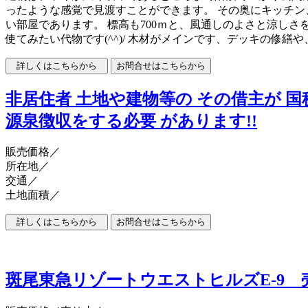
ったような感覚で見渡すことができます。 その奥にキッチン
い部屋であります。 標高も700ｍと、風通しのよさと涼し
使てみたい代物です(^^)/ 木材がメインです、デッキの修
非居住者 土地や建物等の その借主が 
源泉徴収をする必要 があります!!
販売価格
／
所在地／
交通／
土地面積／
斑尾東急リゾートウエストヒルズE-9 