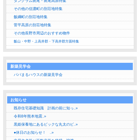
タングラム斑尾・斑尾高原特集
その他の信濃町の別荘地特集
飯綱町の別荘地特集
菅平高原の別荘地特集
その他長野市周辺のおすすめ物件
飯山・中野・上高井郡・下高井郡方面特集
新築見学会
パパまるハウスの新築見学会
お知らせ
既存住宅基礎知識 計画の前に知っ..»
令和8年熊本地震..»
黒姫保養地にあるビックな丸太のビ..»
●休日のお知らせ！ ..»