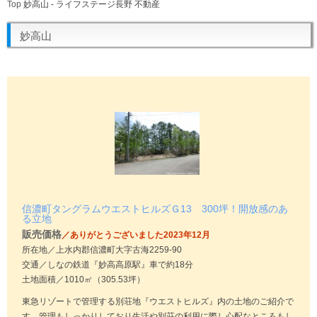
Top
妙高山 - ライフステージ長野 不動産
妙高山
信濃町タングラムウエストヒルズＧ13 300坪！開放感のあ
る立地
販売価格
／ありがとうございました2023年12月
所在地／上水内郡信濃町大字古海2259-90
交通／しなの鉄道『妙高高原駅』車で約18分
土地面積／1010㎡（305.53坪）
東急リゾートで管理する別荘地『ウエストヒルズ』内の土地のご紹介で
す。管理もしっかりしており生活や別荘の利用に際し心配なところもし