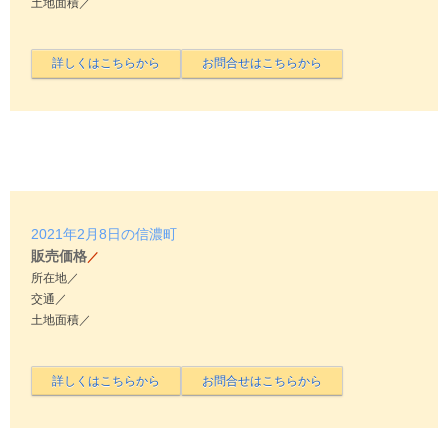
土地面積／
2021年2月8日の信濃町
販売価格
／
所在地／
交通／
土地面積／