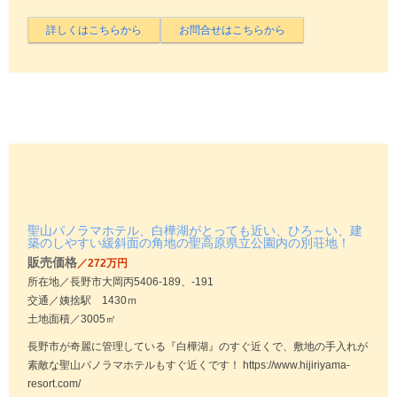
聖山パノラマホテル、白樺湖がとっても近い、ひろ～い、建
築のしやすい緩斜面の角地の聖高原県立公園内の別荘地！
販売価格
／272万円
所在地／長野市大岡丙5406-189、-191
交通／姨捨駅 1430ｍ
土地面積／3005㎡
長野市が奇麗に管理している『白樺湖』のすぐ近くで、敷地の手入れが
素敵な聖山パノラマホテルもすぐ近くです！ https://www.hijiriyama-
resort.com/