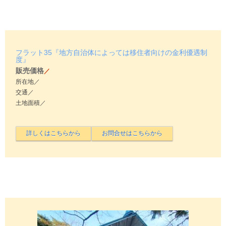
フラット35『地方自治体によっては移住者向けの金利優遇制
度』
販売価格
／
所在地／
交通／
土地面積／