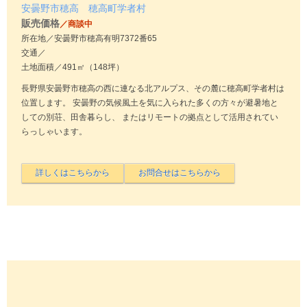
安曇野市穂高 穂高町学者村
販売価格
／商談中
所在地／安曇野市穂高有明7372番65
交通／
土地面積／491㎡（148坪）
長野県安曇野市穂高の西に連なる北アルプス、その麓に穂高町学者村は
位置します。 安曇野の気候風土を気に入られた多くの方々が避暑地と
しての別荘、田舎暮らし、 またはリモートの拠点として活用されてい
らっしゃいます。