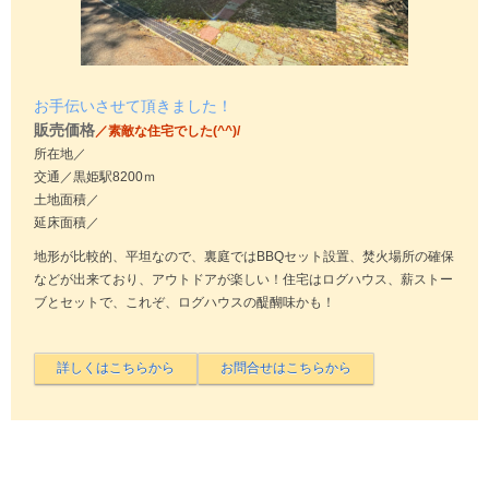
お手伝いさせて頂きました！
販売価格
／素敵な住宅でした(^^)/
所在地／
交通／黒姫駅8200ｍ
土地面積／
延床面積／
地形が比較的、平坦なので、裏庭ではBBQセット設置、焚火場所の確保
などが出来ており、アウトドアが楽しい！住宅はログハウス、薪ストー
ブとセットで、これぞ、ログハウスの醍醐味かも！