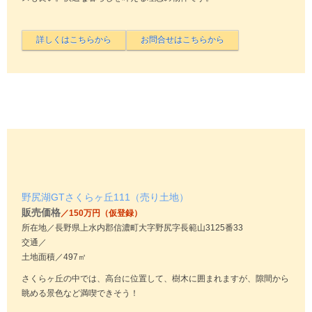
野尻湖GTさくらヶ丘111（売り土地）
販売価格
／150万円（仮登録）
所在地／長野県上水内郡信濃町大字野尻字長範山3125番33
交通／
土地面積／497㎡
さくらヶ丘の中では、高台に位置して、樹木に囲まれますが、隙間から
眺める景色など満喫できそう！