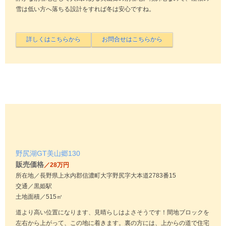
雪は低い方へ落ちる設計をすれば冬は安心ですね。
野尻湖GT美山郷130
販売価格
／28万円
所在地／長野県上水内郡信濃町大字野尻字大本道2783番15
交通／黒姫駅
土地面積／515㎥
道より高い位置になります、見晴らしはよさそうです！間地ブロックを
左右から上がって、この地に着きます。裏の方には、上からの道で住宅