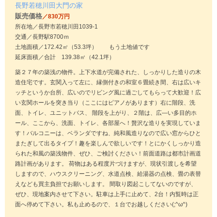
長野若穂川田大門の家
販売価格
／830万円
所在地／長野市若穂川田1039-1
交通／長野駅8700ｍ
土地面積／172.42㎡（53.3坪） もう土地値です
延床面積／合計 139.38㎡（42.1坪）
築２７年の築浅の物件。上下水道が完備された、しっかりした造りの木
造住宅です。玄関入って左に、縁側付きの和室６畳続き間、右は広いキ
ッチというか台所、広いのでリビング風に過ごしてもらって大歓迎！広
い玄関ホールを突き当り（ここにはピアノがあります）右に階段、洗
面、トイレ、ユニットバス、 階段を上がり、２階は、広―い多目的ホ
ール、ここから、洗面、トイレ、各部屋へ！贅沢な造りを実現していま
す！バルコニーは、ベランダですね、純和風造りなので広い窓からひと
またぎして出るタイプ！趣を楽しんで欲しいです！とにかくしっかり造
られた和風の築浅物件、ぜひ、ご検討ください！前面道路は都市計画道
路計画があります。 荷物はある程度片づけますが、現状引渡しを希望
しますので、ハウスクリーニング、水道点検、給湯器の点検、畳の表替
えなども買主負担でお願いします。 間取り図起こしてないのですが、
ぜひ、現地案内させて下さい。駐車は上手に止めて、2台！内覧時は正
面へ停めて下さい。私も止めるので、１台でお越しください(;^ω^)