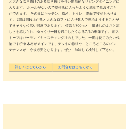
と大きな吹き抜けのある吹き抜けを伴い開放的なリビングダイニングに
入ります。 ホールがないので喫茶店に入ったような感覚で見渡すこと
ができます。 その奥にキッチン、風呂、トイレ、洗面で寝室もありま
す。 2階は階段上がると大きなロフトに入り数人で寝泊まりすることが
できそうな位広い部屋であります。 標高も700ｍと、風通しのよさと涼
しさを感じられ、ゆっくり一日を過ごしたくなる7月の季節です。 薪ス
トーブはバーモンドキャスティング社のもでした、一度は使てみたい代
物です(^^)/ 木材がメインです、デッキの修繕や、ところどころのメン
テナンスが、今後必要となります。ぜひ、加味して検討して下さい。