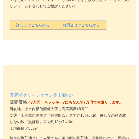
リフォームも合わせてご検討ください！
野尻湖グリーンタウン美山郷427
販売価格
／7万円 ※ラッキー7にちなんで7万円でお譲りします。
所在地／上水内郡信濃町大字古海字高床48番11
交通／上信越自動車道『信濃町IC』車で約15分6Km、🚋しなの鉄道北
しなの線『黒姫駅』車で約18分7.4Km
土地面積／556㎥
静かな別荘地として人気のある美山郷の別荘地。傾斜地なので、屋根の