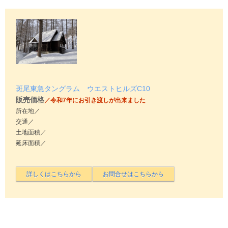
斑尾東急タングラム ウエストヒルズC10
販売価格
／令和7年にお引き渡しが出来ました
所在地／
交通／
土地面積／
延床面積／