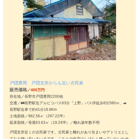
戸隠豊岡 戸隠支所からも近い古民家
販売価格
／400万円
所在地／長野市戸隠豊岡2200他
交通／🚌長野駅迄アルピコバス63分『上野』バス停徒歩8分580ｍ、🚙
長野駅迄車で約41分18.8Km
土地面積／982.56㎡（297.22坪）
延床面積／母屋63.63㎡（19.24坪）／離れ築年数不明
戸隠支所近くの古民家です。古民家と離れがあり住まいやアトリエとし
てなど使い方いろいろです。こちらの住宅はしばらく使っていないため