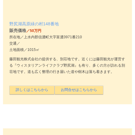
野尻湖高原緑の村148番地
販売価格
／50万円
所在地／上水内郡信濃町大字富濃3971番210
交通／
土地面積／1015㎡
藤田観光株式会社の提供する、別荘地です。近くには藤田観光が運営す
る『ウィスタリアンライフクラブ野尻湖』も有り、多くの方が訪れる別
荘地です。道も広く整理の行き届いた道や樹木は落ち着きます。