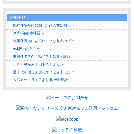
お知らせ
既存住宅基礎知識 計画の前に知っ..»
令和8年熊本地震..»
黒姫保養地にあるビックな丸太のビ..»
●休日のお知らせ！ ..»
非居住者等が不動産等を賃貸・譲渡..»
正直不動産屋！山下さんより..»
週末は薪活しませんか？ご自由にお..»
令和８年４月１日より 国土利用計..»