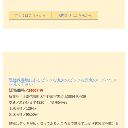
黒姫保養地にあるビックな丸太のビックな景色のログハウス
を見て下さい！
販売価格
／2400万円
所在地／上郡信濃町大字野尻字黒姫山3884番地36
交通／黒姫駅まで4320ｍ（徒歩54分）
土地面積／1294㎡
延床面積／95.50㎡
建物はデッキが広く取ってあるところまで階段で上がり玄関扉を開ける