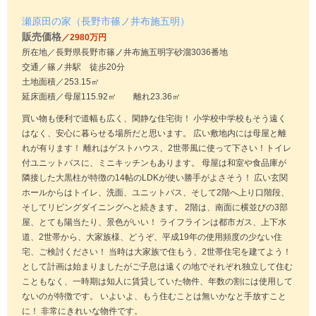
瀬原田の家（長野市篠ノ井布施五明）
販売価格
／2980万円
所在地／長野県長野市篠ノ井布施五明字砂溜3036番地
交通／篠ノ井駅 徒歩20分
土地面積／253.15㎡
延床面積／母屋115.92㎡ 離れ23.36㎡
買い物も便利で道幅も広く、閑静な住宅街！ 小学校中学校もそう遠く
はなく、安心に暮らせる場所だと思います。 広い敷地内には母屋と離
れが有ります！ 離れはゲストハウス、2世帯風に使って下さい！トイレ
付ユニットバスに、ミニキッチンもあります。 母屋は和室や食品庫が
隣接した大黒柱が特徴の14帖のLDKが使い勝手がよさそう！ 広い玄関
ホールからはトイレ、洗面、ユニットバス、そして2階へ上り口階段、
そしてリビングダイニングへと続きます。 2階は、南面に横並びの3部
屋、とても陽当たり、景色がいい！ ライフラインは都市ガス、上下水
道、2世帯から、大家族様、どうぞ、平成19年の使用頻度の少ない住
宅、ご検討ください！ 当時は大家族で住もう、2世帯住宅を建てよう！
として計画は始まりましたがご子息は遠くの地でそれぞれ独立して住む
こともなく、一時期は知人に賃貸していた物件、年数の割には使用して
ないのが特徴です。 いよいよ、もう住むことは無いかなと手放すこと
に！ 非常にきれいな物件です。