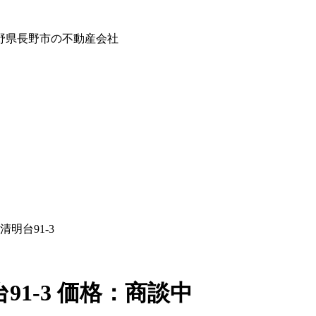
野県長野市の不動産会社
明台91‐3
1‐3
価格：
商談中