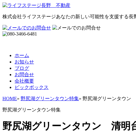
株式会社ライフステージ
あなたの新しい可能性を支援する長
ホーム
お知らせ
ブログ
お問合せ
会社概要
ビックボックス
HOME
»
野尻湖グリーンタウン特集
»
野尻湖グリーンタウン 清
野尻湖グリーンタウン特集
野尻湖グリーンタウン 清明台9