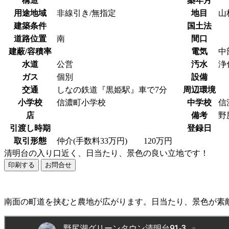
構造
築年月
用途地域
非線引き/無指定
地目
建築条件
国土法
道路位置
南
間口
建蔽/容積率
電気
中
水道
公営
汚水
ガス
個別
設備
交通
しなの鉄道『黒姫駅』車で7分
周辺環境
小学校
信濃町小学校
中学校
信
店
備考
野
引渡し時期
登録日
取引形態
仲介(手数料33万円) 120万円
清明台の入り口近く、日当たり、景色の良い立地です！
印刷する
お問合せ
南面の町道を挟むと農地が広がります。日当たり、景色が素