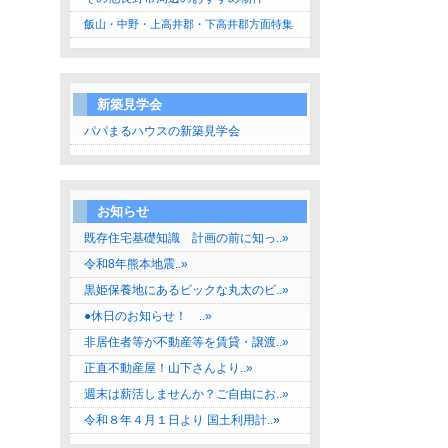
飯山・中野・上高井郡・下高井郡方面特集
新築見学会
パパまるハウスの新築見学会
お知らせ
既存住宅基礎知識 計画の前に知っ..»
令和8年熊本地震..»
黒姫保養地にあるビックな丸太のビ..»
●休日のお知らせ！ ..»
非居住者等が不動産等を賃貸・譲渡..»
正直不動産屋！山下さんより..»
週末は薪活しませんか？ご自由にお..»
令和８年４月１日より 国土利用計..»