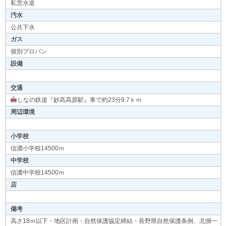
私営水道
汚水
公共下水
ガス
個別プロパン
設備
交通
しなの鉄道『妙高高原駅』車で約23分9.7ｋｍ
周辺環境
小学校
信濃小学校14500ｍ
中学校
信濃中学校14500ｍ
店
備考
高さ18ｍ以下・地区計画・自然保護協定締結・長野県自然保護条例、北側一