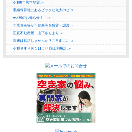
令和8年熊本地震..»
黒姫保養地にあるビックな丸太のビ..»
●休日のお知らせ！ ..»
非居住者等が不動産等を賃貸・譲渡..»
正直不動産屋！山下さんより..»
週末は薪活しませんか？ご自由にお..»
令和８年４月１日より 国土利用計..»