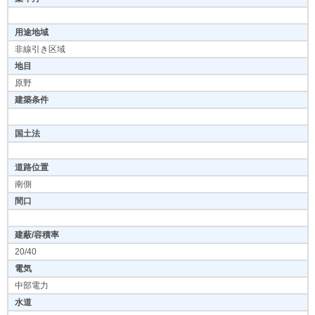
用途地域
非線引き区域
地目
原野
建築条件
国土法
道路位置
南側
間口
建蔽/容積率
20/40
電気
中部電力
水道