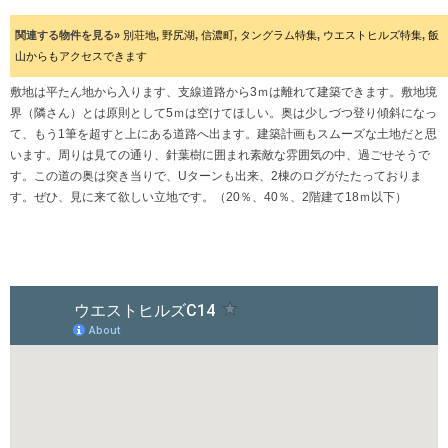
関連する物件を見る»
別荘地
,
野尻湖
,
信濃町
,
タングラム特集
,
ウエストヒルズ特集
,
飯
山からもアクセスできます
敷地は平たん地から入ります、支線道路から3ｍは離れて建築できます。敷地境
界（隣さん）とは原則として5ｍは空けてほしい。奥は少しづつ登り傾斜になっ
て、もう1筆を超すと上にある道路へ出ます。建築計画もスムーズな土地だと思
います。周りは見ての通り、針葉樹に囲まれ素敵な雰囲気の中、過ごせそうで
す。この道の奥は突き当りで、Uターンも出来、2棟のログがたたっておりま
す。ぜひ、見に来て欲しい立地です。（20％、40％、2階建て18ｍ以下）