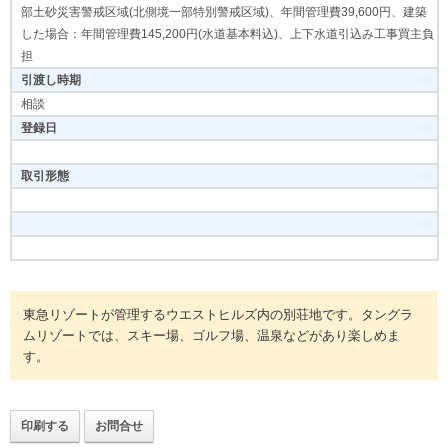
部土砂災害警戒区域(北側境一部特別警戒区域)、年間管理費39,600円、建築
した場合：年間管理費145,200円(水道基本料込)、上下水道引込み工事買主負
担
引渡し時期
相談
登録日
取引形態
東急リゾートが管理するウエストヒルズ内の別荘地です。タングラ
ムリゾートでは、スキー場、ゴルフ場、温泉などがあり楽しめま
す。
印刷する
お問合せ