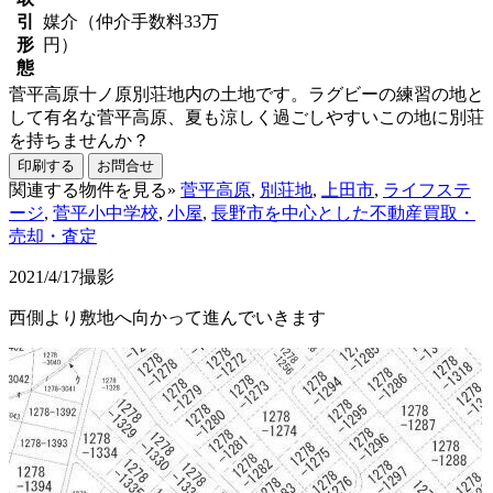
引
媒介（仲介手数料33万
形
円）
態
菅平高原十ノ原別荘地内の土地です。ラグビーの練習の地と
して有名な菅平高原、夏も涼しく過ごしやすいこの地に別荘
を持ちませんか？
印刷する
お問合せ
関連する物件を見る»
菅平高原
,
別荘地
,
上田市
,
ライフステ
ージ
,
菅平小中学校
,
小屋
,
長野市を中心とした不動産買取・
売却・査定
2021/4/17撮影
西側より敷地へ向かって進んでいきます