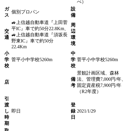
べ）
ガ
設
個別プロパン
ス
備
🚙上信越自動車道『上田菅
周
平IC』車で約50分22.8Km、
交
辺
🚙上信越自動車道『須坂長
通
環
野東IC』車で約50分
境
22.4Km
小
中
学
菅平小中学校5260m
学
菅平小中学校5260m
校
校
景観計画区域、森林
備
法、管理費7,000円/年、
店
考
固定資産税7,900円/年
（R2年度）
引
渡
登
し
即日
録
2021/1/29
時
日
期
取