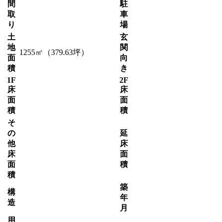
間
駐
取
車
り
場
土
玄
地
関
1255㎡（379.63坪）
面
向
積
き
1F
2F
床
床
面
面
積
積
そ
の
延
他
床
床
面
面
積
積
築
構
年
造
月
用