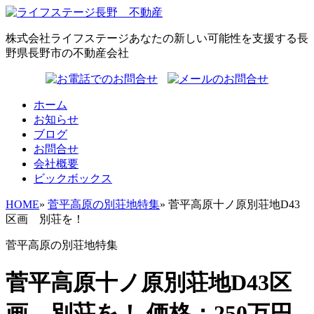
株式会社ライフステージ
あなたの新しい可能性を支援する長
野県長野市の不動産会社
ホーム
お知らせ
ブログ
お問合せ
会社概要
ビックボックス
HOME
»
菅平高原の別荘地特集
»
菅平高原十ノ原別荘地D43
区画 別荘を！
菅平高原の別荘地特集
菅平高原十ノ原別荘地D43区
画 別荘を！
価格：
250万円