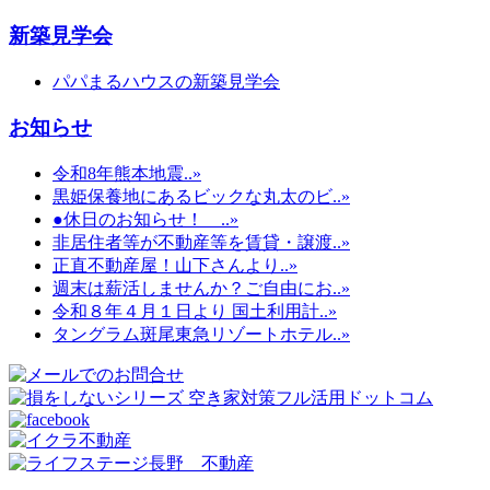
新築見学会
パパまるハウスの新築見学会
お知らせ
令和8年熊本地震..»
黒姫保養地にあるビックな丸太のビ..»
●休日のお知らせ！ ..»
非居住者等が不動産等を賃貸・譲渡..»
正直不動産屋！山下さんより..»
週末は薪活しませんか？ご自由にお..»
令和８年４月１日より 国土利用計..»
タングラム斑尾東急リゾートホテル..»