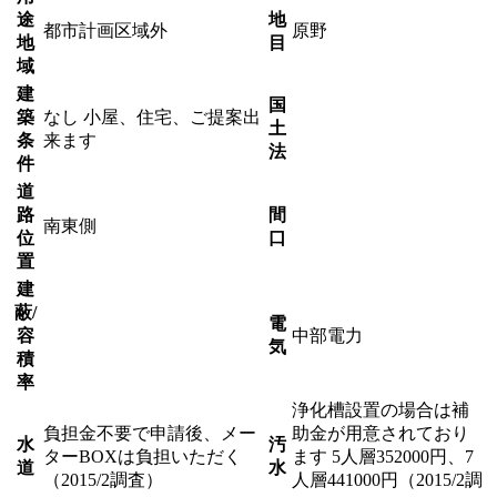
途
地
都市計画区域外
原野
地
目
域
建
国
築
なし 小屋、住宅、ご提案出
土
条
来ます
法
件
道
路
間
南東側
位
口
置
建
蔽/
電
容
中部電力
気
積
率
浄化槽設置の場合は補
負担金不要で申請後、メー
助金が用意されており
水
汚
ターBOXは負担いただく
ます 5人層352000円、7
道
水
（2015/2調査）
人層441000円（2015/2調