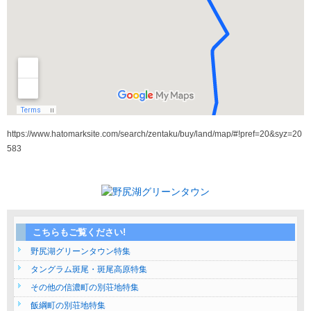
https://www.hatomarksite.com/search/zentaku/buy/land/map/#!pref=20&syz=20
583
こちらもご覧ください!
野尻湖グリーンタウン特集
タングラム斑尾・斑尾高原特集
その他の信濃町の別荘地特集
飯綱町の別荘地特集