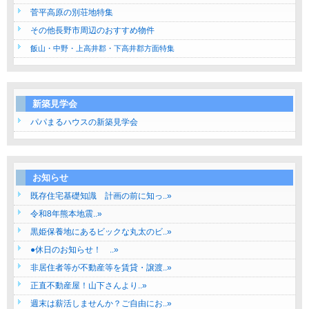
菅平高原の別荘地特集
その他長野市周辺のおすすめ物件
飯山・中野・上高井郡・下高井郡方面特集
新築見学会
パパまるハウスの新築見学会
お知らせ
既存住宅基礎知識 計画の前に知っ..»
令和8年熊本地震..»
黒姫保養地にあるビックな丸太のビ..»
●休日のお知らせ！ ..»
非居住者等が不動産等を賃貸・譲渡..»
正直不動産屋！山下さんより..»
週末は薪活しませんか？ご自由にお..»