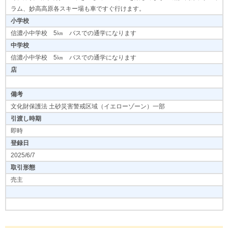
ラム、妙高高原各スキー場も車ですぐ行けます。
小学校
信濃小中学校 5㎞ バスでの通学になります
中学校
信濃小中学校 5㎞ バスでの通学になります
店
備考
文化財保護法 土砂災害警戒区域（イエローゾーン）一部
引渡し時期
即時
登録日
2025/6/7
取引形態
売主