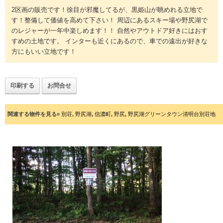
2区画の販売です！徐目が邪魔してるが、黒姫山が眺めれる立地で
す！整備して価値を高めて下さい！ 周辺にあるスキー場や野尻湖で
のレジャーが一年中楽しめます！！ 自然やアウトドア好きにはおす
すめの土地です。 インターも近くにあるので、車での遠出が好きな
方にもいい立地です！
印刷する
お問合せ
関連する物件を見る»
別荘
,
野尻湖
,
信濃町
,
野尻
,
野尻湖グリーンタウン清明台別荘地