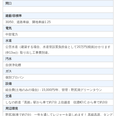
間口
建蔽/容積率
30/50、道路車線、隣地車線1.25
電気
中部電力
水道
公営水道（建築する場合、水道管設置負担金として20万円(税抜)かかります
(Φ13㎜)）取り出し工事費別途。
汚水
合併浄化槽
ガス
個別プロパン
設備
組合費(土地のみの場合)：15,000円/年、管理：野尻湖グリーンタウン
交通
しなの鉄道『黒姫』駅から車で約7分 上信越道 信濃町I.C.から車で約3分
周辺環境
野尻湖(車で約7分) 一年を通してレジャーを楽しめます！ 黒姫高原、タング