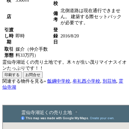
校
3500ｍ
校
北側道路は現在通行できませ
備
店
ん。 建築する際セットバック
考
が必要です。
引渡
登
し時
即時
録
2016/8/20
期
日
取引
媒介（仲介手数
形態
料33万円）
霊仙寺湖近くの売り土地です。木々が生い茂りマイナスイオ
ンたっぷりです！！
印刷する
お問合せ
関連する物件を見る»
飯綱中学校
,
牟礼西小学校
,
別荘地
,
霊
仙寺湖