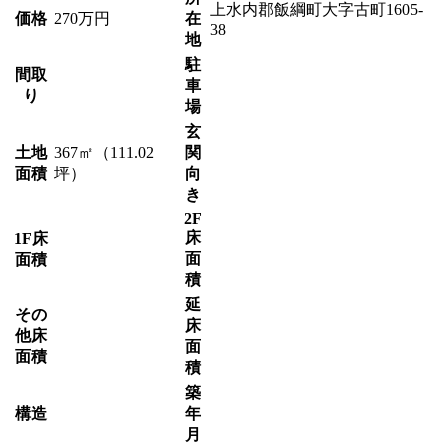
上水内郡飯綱町大字古町1605-
価格
270万円
在
38
地
駐
間取
車
り
場
玄
土地
367㎡（111.02
関
面積
坪）
向
き
2F
床
1F床
面
面積
積
延
その
床
他床
面
面積
積
築
構造
年
月