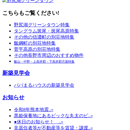
こちらもご覧ください!
野尻湖グリーンタウン特集
タングラム斑尾・斑尾高原特集
その他の信濃町の別荘地特集
飯綱町の別荘地特集
菅平高原の別荘地特集
その他長野市周辺のおすすめ物件
飯山・中野・上高井郡・下高井郡方面特集
新築見学会
パパまるハウスの新築見学会
お知らせ
令和8年熊本地震..»
黒姫保養地にあるビックな丸太のビ..»
●休日のお知らせ！ ..»
非居住者等が不動産等を賃貸・譲渡..»