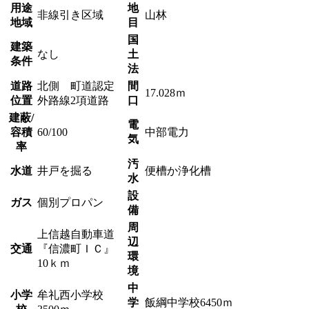
用途
地
非線引き区域
山林
地域
目
国
建築
なし
土
条件
法
道路
北側 町道認定
間
17.028ｍ
位置
外路線2項道路
口
建蔽/
電
容積
60/100
中部電力
気
率
汚
水道
井戸を掘る
便槽か浄化槽
水
設
ガス
個別プロパン
備
周
上信越自動車道
辺
交通
『信濃町ＩＣ』
環
10ｋｍ
境
中
小学
牟礼西小学校
学
飯綱中学校6450ｍ