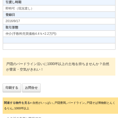
引渡し時期
即時可（現況渡し）
登録日
2016/9/17
取引形態
仲介(手数料売買価格4.4％+2.2万円)
戸隠のバードライン沿いに1000坪以上の土地を持ちませんか？自然
が豊富・空気がきれい！
印刷する
お問合せ
関連する物件を見る»
自然がいっぱい
,
戸隠豊岡
,
バードライン
,
戸隠そば博物館とんく
るりん
,
1000坪以上