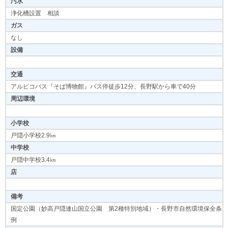
汚水
浄化槽設置 相談
ガス
なし
設備
交通
アルピコバス『そば博物館』バス停徒歩12分、長野駅から車で40分
周辺環境
小学校
戸隠小学校2.9㎞
中学校
戸隠中学校3.4㎞
店
備考
国定公園（妙高戸隠連山国立公園 第2種特別地域）・長野市自然環境保全条
例