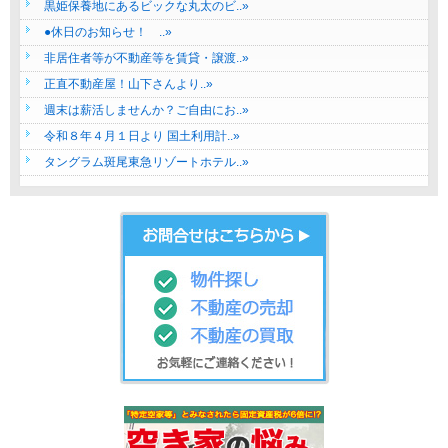
黒姫保養地にあるビックな丸太のビ..»
●休日のお知らせ！ ..»
非居住者等が不動産等を賃貸・譲渡..»
正直不動産屋！山下さんより..»
週末は薪活しませんか？ご自由にお..»
令和８年４月１日より 国土利用計..»
タングラム斑尾東急リゾートホテル..»