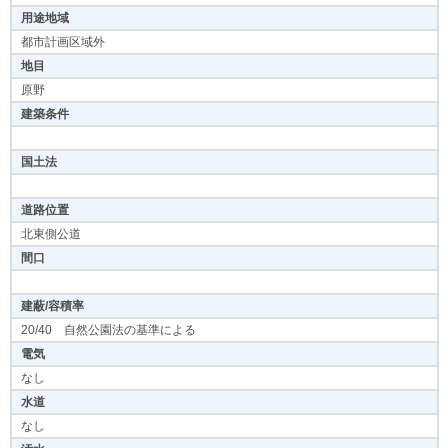
用途地域
都市計画区域外
地目
原野
建築条件
国土法
道路位置
北東側公道
間口
建蔽/容積率
20/40 自然公園法の基準による
電気
なし
水道
なし