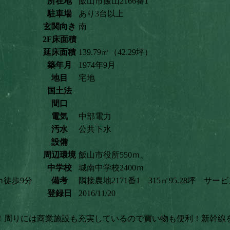
所在地
飯山市飯山2166番1
駐車場
あり3台以上
玄関向き
南
2F床面積
延床面積
139.79㎡（42.29坪）
築年月
1974年9月
地目
宅地
国土法
間口
電気
中部電力
汚水
公共下水
設備
周辺環境
飯山市役所550ｍ、
中学校
城南中学校2400ｍ
0ｍ徒歩9分
備考
隣接農地2171番1 315㎡95.28坪 
登録日
2016/11/20
！周りには商業施設も充実しているので買い物も便利！新幹線