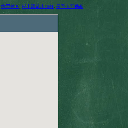
,
物置付き
,
飯山駅徒歩10分
,
長野市不動産