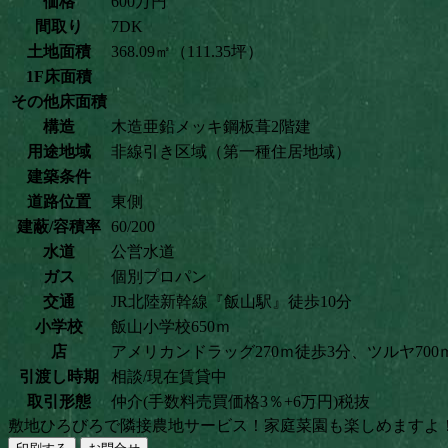
価格
600万円
間取り
7DK
土地面積
368.09㎡（111.35坪）
1F床面積
その他床面積
構造
木造亜鉛メッキ鋼板葺2階建
用途地域
非線引き区域（第一種住居地域）
建築条件
道路位置
東側
建蔽/容積率
60/200
水道
公営水道
ガス
個別プロパン
交通
JR北陸新幹線『飯山駅』徒歩10分
小学校
飯山小学校650ｍ
店
アメリカンドラッグ270ｍ徒歩3分、ツルヤ70
引渡し時期
相談/現在賃貸中
取引形態
仲介(手数料売買価格3％+6万円)税抜
敷地ひろびろで隣接農地サービス！家庭菜園も楽しめますよ