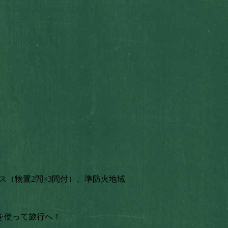
サービス（物置2間×3間付）、準防火地域
を使って旅行へ！