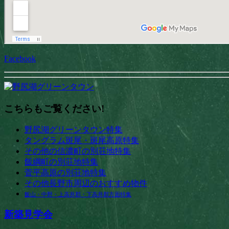
Facebook
こちらもご覧ください!
野尻湖グリーンタウン特集
タングラム斑尾・斑尾高原特集
その他の信濃町の別荘地特集
飯綱町の別荘地特集
菅平高原の別荘地特集
その他長野市周辺のおすすめ物件
飯山・中野・上高井郡・下高井郡方面特集
新築見学会