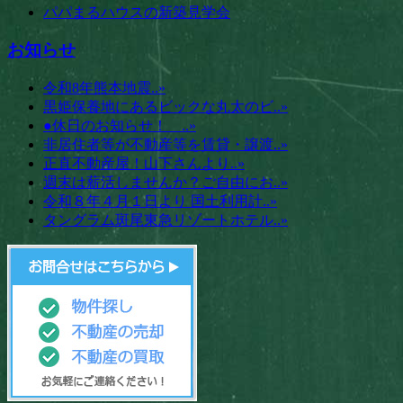
パパまるハウスの新築見学会
お知らせ
令和8年熊本地震..»
黒姫保養地にあるビックな丸太のビ..»
●休日のお知らせ！ ..»
非居住者等が不動産等を賃貸・譲渡..»
正直不動産屋！山下さんより..»
週末は薪活しませんか？ご自由にお..»
令和８年４月１日より 国土利用計..»
タングラム斑尾東急リゾートホテル..»