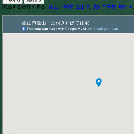
印刷する
お問合せ
関連する物件を見る»
飯山小学校
,
飯山市
,
城南中学校
,
畑付き