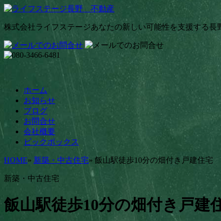
株式会社ライフステージ
あなたの新しい可能性を支援する長
ホーム
お知らせ
ブログ
お問合せ
会社概要
ビックボックス
HOME
»
新築・中古住宅
»
飯山駅徒歩10分の畑付き戸建住宅
新築・中古住宅
飯山駅徒歩10分の畑付き戸建