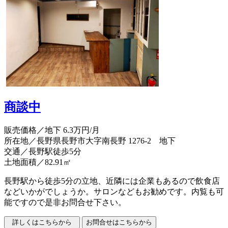
商談中
販売価格
／地下 6.3万円/月
所在地／⻑野県⻑野市⼤字南⻑野 1276-2 地下
交通／長野駅徒歩5分
土地面積／82.91㎡
長野駅から徒歩5分の立地、近隣には企業もあるので飲食店
などいかがでしょうか。サロンなどもお勧めです。内覧も可
能ですので是非お問合せ下さい。