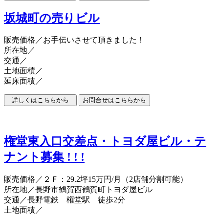
坂城町の売りビル
販売価格
／お手伝いさせて頂きました！
所在地／
交通／
土地面積／
延床面積／
権堂東入口交差点・トヨダ屋ビル・テ
ナント募集 ! ! !
販売価格
／２Ｆ：29.2坪15万円/月（2店舗分割可能）
所在地／長野市鶴賀西鶴賀町トヨダ屋ビル
交通／長野電鉄 権堂駅 徒歩2分
土地面積／