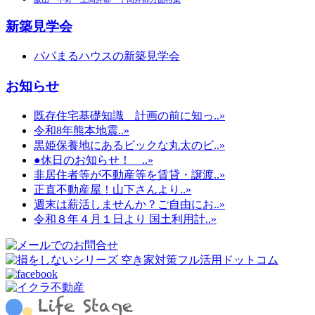
新築見学会
パパまるハウスの新築見学会
お知らせ
既存住宅基礎知識 計画の前に知っ..»
令和8年熊本地震..»
黒姫保養地にあるビックな丸太のビ..»
●休日のお知らせ！ ..»
非居住者等が不動産等を賃貸・譲渡..»
正直不動産屋！山下さんより..»
週末は薪活しませんか？ご自由にお..»
令和８年４月１日より 国土利用計..»