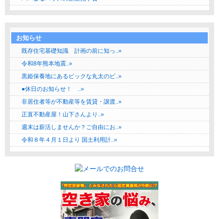
お知らせ
既存住宅基礎知識 計画の前に知っ..»
令和8年熊本地震..»
黒姫保養地にあるビックな丸太のビ..»
●休日のお知らせ！ ..»
非居住者等が不動産等を賃貸・譲渡..»
正直不動産屋！山下さんより..»
週末は薪活しませんか？ご自由にお..»
令和８年４月１日より 国土利用計..»