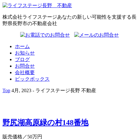
株式会社ライフステージ
あなたの新しい可能性を支援する長
野県長野市の不動産会社
ホーム
お知らせ
ブログ
お問合せ
会社概要
ビックボックス
Top
4月, 2023 - ライフステージ長野 不動産
野尻湖高原緑の村148番地
販売価格
／50万円