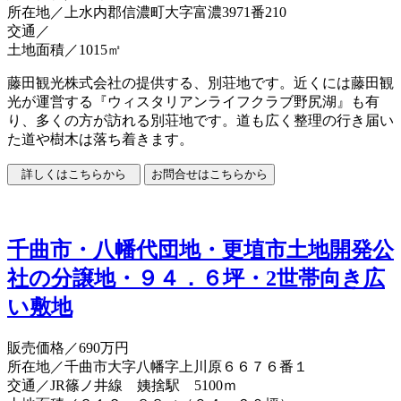
所在地／上水内郡信濃町大字富濃3971番210
交通／
土地面積／1015㎡
藤田観光株式会社の提供する、別荘地です。近くには藤田観
光が運営する『ウィスタリアンライフクラブ野尻湖』も有
り、多くの方が訪れる別荘地です。道も広く整理の行き届い
た道や樹木は落ち着きます。
千曲市・八幡代団地・更埴市土地開発公
社の分譲地・９４．６坪・2世帯向き広
い敷地
販売価格
／690万円
所在地／千曲市大字八幡字上川原６６７６番１
交通／JR篠ノ井線 姨捨駅 5100ｍ