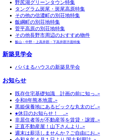
野尻湖グリーンタウン特集
タングラム斑尾・斑尾高原特集
その他の信濃町の別荘地特集
飯綱町の別荘地特集
菅平高原の別荘地特集
その他長野市周辺のおすすめ物件
飯山・中野・上高井郡・下高井郡方面特集
新築見学会
パパまるハウスの新築見学会
お知らせ
既存住宅基礎知識 計画の前に知っ..»
令和8年熊本地震..»
黒姫保養地にあるビックな丸太のビ..»
●休日のお知らせ！ ..»
非居住者等が不動産等を賃貸・譲渡..»
正直不動産屋！山下さんより..»
週末は薪活しませんか？ご自由にお..»
令和８年４月１日より 国土利用計..»