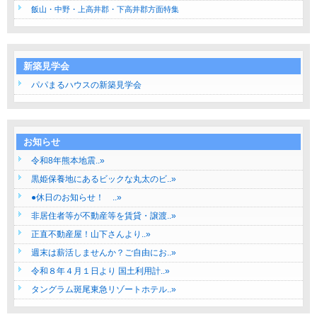
飯山・中野・上高井郡・下高井郡方面特集
新築見学会
パパまるハウスの新築見学会
お知らせ
令和8年熊本地震..»
黒姫保養地にあるビックな丸太のビ..»
●休日のお知らせ！ ..»
非居住者等が不動産等を賃貸・譲渡..»
正直不動産屋！山下さんより..»
週末は薪活しませんか？ご自由にお..»
令和８年４月１日より 国土利用計..»
タングラム斑尾東急リゾートホテル..»