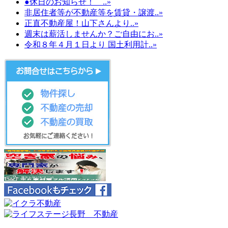
●休日のお知らせ！ ..»
非居住者等が不動産等を賃貸・譲渡..»
正直不動産屋！山下さんより..»
週末は薪活しませんか？ご自由にお..»
令和８年４月１日より 国土利用計..»