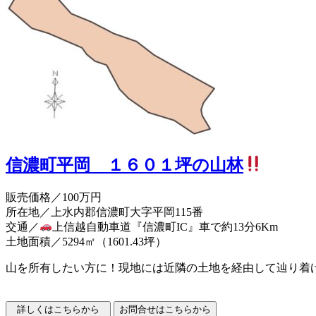
信濃町平岡 １６０１坪の山林
販売価格
／100万円
所在地／上水内郡信濃町大字平岡115番
交通／
上信越自動車道『信濃町IC』車で約13分6Km
土地面積／5294㎡（1601.43坪）
山を所有したい方に！現地には近隣の土地を経由して辿り着