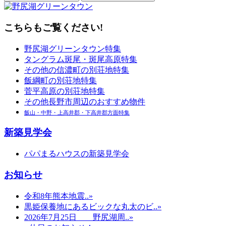
こちらもご覧ください!
野尻湖グリーンタウン特集
タングラム斑尾・斑尾高原特集
その他の信濃町の別荘地特集
飯綱町の別荘地特集
菅平高原の別荘地特集
その他長野市周辺のおすすめ物件
飯山・中野・上高井郡・下高井郡方面特集
新築見学会
パパまるハウスの新築見学会
お知らせ
令和8年熊本地震..»
黒姫保養地にあるビックな丸太のビ..»
2026年7月25日 野尻湖周..»