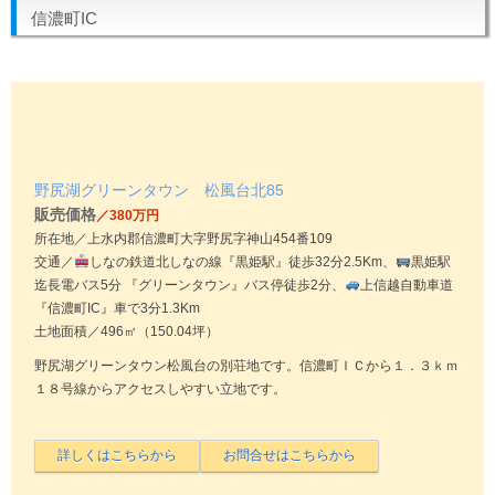
信濃町IC
野尻湖グリーンタウン 松風台北85
販売価格
／380万円
所在地／上水内郡信濃町大字野尻字神山454番109
交通／
しなの鉄道北しなの線『黒姫駅』徒歩32分2.5Km、
黒姫駅
迄長電バス5分 『グリーンタウン』バス停徒歩2分、
上信越自動車道
『信濃町IC』車で3分1.3Km
土地面積／496㎡（150.04坪）
野尻湖グリーンタウン松風台の別荘地です。信濃町ＩＣから１．３ｋｍ
１８号線からアクセスしやすい立地です。