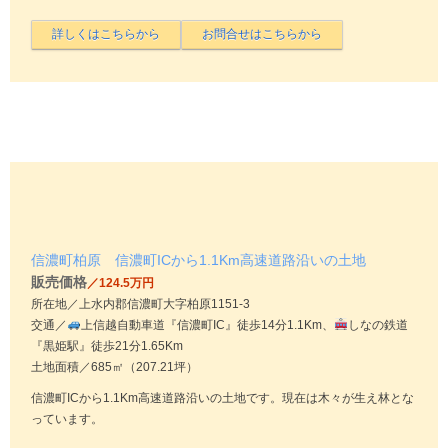
信濃町柏原 信濃町ICから1.1Km高速道路沿いの土地
販売価格
／124.5万円
所在地／上水内郡信濃町大字柏原1151-3
交通／
上信越自動車道『信濃町IC』徒歩14分1.1Km、
しなの鉄道
『黒姫駅』徒歩21分1.65Km
土地面積／685㎡（207.21坪）
信濃町ICから1.1Km高速道路沿いの土地です。現在は木々が生え林とな
っています。