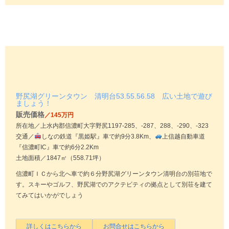
野尻湖グリーンタウン 清明台53.55.56.58 広い土地で遊び
ましょう！
販売価格
／145万円
所在地／上水内郡信濃町大字野尻1197-285、-287、288、-290、-323
交通／
しなの鉄道『黒姫駅』車で約9分3.8Km、
上信越自動車道
『信濃町IC』車で約6分2.2Km
土地面積／1847㎡（558.71坪）
信濃町ＩＣから北へ車で約６分野尻湖グリーンタウン清明台の別荘地で
す。スキーやゴルフ、野尻湖でのアクテビティの拠点として別荘を建て
てみてはいかがでしょう