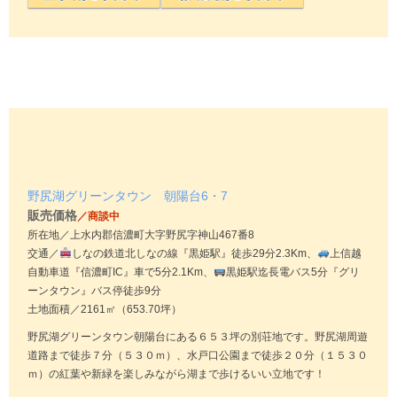
野尻湖グリーンタウン 朝陽台6・7
販売価格
／商談中
所在地／上水内郡信濃町大字野尻字神山467番8
交通／
しなの鉄道北しなの線『黒姫駅』徒歩29分2.3Km、
上信越
自動車道『信濃町IC』車で5分2.1Km、
黒姫駅迄長電バス5分『グリ
ーンタウン』バス停徒歩9分
土地面積／2161㎡（653.70坪）
野尻湖グリーンタウン朝陽台にある６５３坪の別荘地です。野尻湖周遊
道路まで徒歩７分（５３０ｍ）、水戸口公園まで徒歩２０分（１５３０
ｍ）の紅葉や新緑を楽しみながら湖まで歩けるいい立地です！