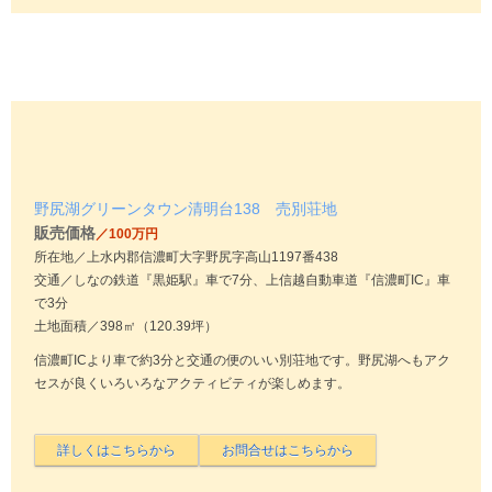
野尻湖グリーンタウン清明台138 売別荘地
販売価格
／100万円
所在地／上水内郡信濃町大字野尻字高山1197番438
交通／しなの鉄道『黒姫駅』車で7分、上信越自動車道『信濃町IC』車
で3分
土地面積／398㎡（120.39坪）
信濃町ICより車で約3分と交通の便のいい別荘地です。野尻湖へもアク
セスが良くいろいろなアクティビティが楽しめます。