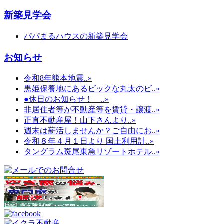
新築見学会
パパまるハウスの新築見学会
お知らせ
令和8年熊本地震..»
黒姫保養地にあるビックな丸太のビ..»
●休日のお知らせ！ ..»
非居住者等が不動産等を賃貸・譲渡..»
正直不動産屋！山下さんより..»
週末は薪活しませんか？ご自由にお..»
令和８年４月１日より 国土利用計..»
タングラム斑尾東急リゾートホテル..»