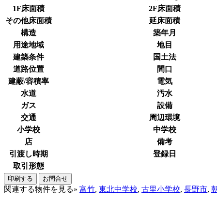
1F床面積
2F床面積
その他床面積
延床面積
構造
築年月
用途地域
地目
建築条件
国土法
道路位置
間口
建蔽/容積率
電気
水道
汚水
ガス
設備
交通
周辺環境
小学校
中学校
店
備考
引渡し時期
登録日
取引形態
印刷する
お問合せ
関連する物件を見る»
富竹
,
東北中学校
,
古里小学校
,
長野市
,