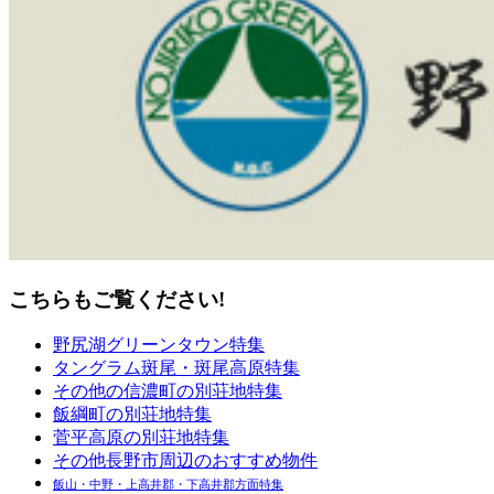
こちらもご覧ください!
野尻湖グリーンタウン特集
タングラム斑尾・斑尾高原特集
その他の信濃町の別荘地特集
飯綱町の別荘地特集
菅平高原の別荘地特集
その他長野市周辺のおすすめ物件
飯山・中野・上高井郡・下高井郡方面特集