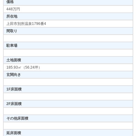
価格
448万円
所在地
上田市別所温泉1796番4
間取り
駐車場
土地面積
185.93㎡（56.24坪）
玄関向き
1F床面積
2F床面積
その他床面積
延床面積