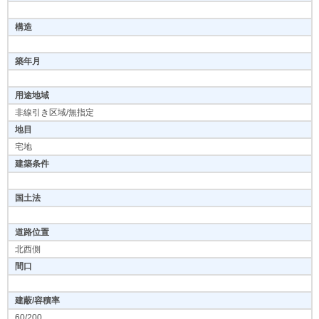
構造
築年月
用途地域
非線引き区域/無指定
地目
宅地
建築条件
国土法
道路位置
北西側
間口
建蔽/容積率
60/200