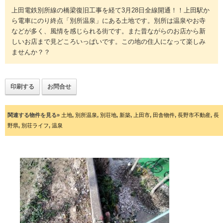
上田電鉄別所線の橋梁復旧工事を経て3月28日全線開通！！上田駅か
ら電車にのり終点「別所温泉」にある土地です。別所は温泉やお寺
などが多く、風情を感じられる街です。また昔ながらのお店から新
しいお店まで見どころいっぱいです。この地の住人になって楽しみ
ませんか？？
印刷する
お問合せ
関連する物件を見る»
土地
,
別所温泉
,
別荘地
,
新築
,
上田市
,
田舎物件
,
長野市不動産
,
長
野県
,
別荘ライフ
,
温泉