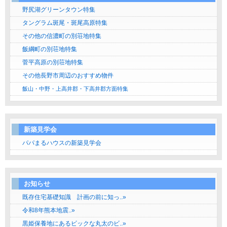
野尻湖グリーンタウン特集
タングラム斑尾・斑尾高原特集
その他の信濃町の別荘地特集
飯綱町の別荘地特集
菅平高原の別荘地特集
その他長野市周辺のおすすめ物件
飯山・中野・上高井郡・下高井郡方面特集
新築見学会
パパまるハウスの新築見学会
お知らせ
既存住宅基礎知識 計画の前に知っ..»
令和8年熊本地震..»
黒姫保養地にあるビックな丸太のビ..»