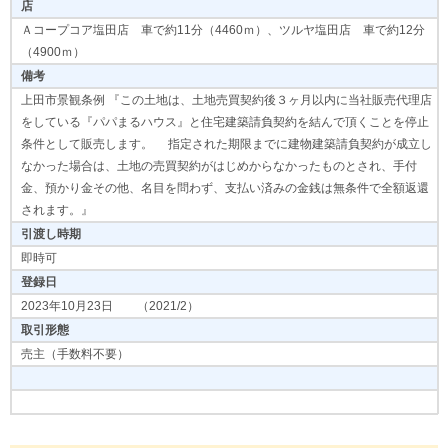
店
Ａコープコア塩田店 車で約11分（4460ｍ）、ツルヤ塩田店 車で約12分
（4900ｍ）
備考
上田市景観条例 『この土地は、土地売買契約後３ヶ月以内に当社販売代理店
をしている『パパまるハウス』と住宅建築請負契約を結んで頂くことを停止
条件として販売します。 指定された期限までに建物建築請負契約が成立し
なかった場合は、土地の売買契約がはじめからなかったものとされ、手付
金、預かり金その他、名目を問わず、支払い済みの金銭は無条件で全額返還
されます。』
引渡し時期
即時可
登録日
2023年10月23日 （2021/2）
取引形態
売主（手数料不要）