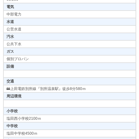
電気
中部電力
水道
公営水道
汚水
公共下水
ガス
個別プロパン
設備
交通
🚋上田電鉄別所線『別所温泉駅』徒歩8分580ｍ
周辺環境
小学校
塩田西小学校2100ｍ
中学校
塩田中学校4500ｍ