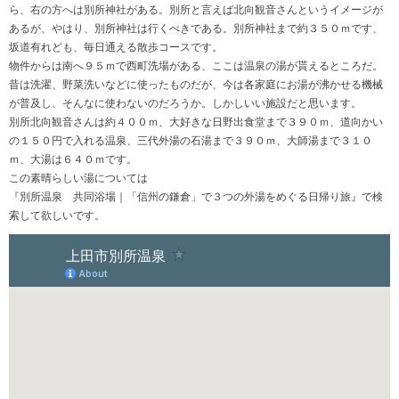
ら、右の方へは別所神社がある。別所と言えば北向観音さんというイメージが
あるが、やはり、別所神社は行くべきである。別所神社まで約３５０ｍです、
坂道有れども、毎日通える散歩コースです。
物件からは南へ９５ｍで西町洗場がある、ここは温泉の湯が貰えるところだ。
昔は洗濯、野菜洗いなどに使ったものだが、今は各家庭にお湯が沸かせる機械
が普及し、そんなに使わないのだろうか。しかしいい施設だと思います。
別所北向観音さんは約４００ｍ、大好きな日野出食堂まで３９０ｍ、道向かい
の１５０円で入れる温泉、三代外湯の石湯まで３９０ｍ、大師湯まで３１０
ｍ、大湯は６４０ｍです。
この素晴らしい湯については
『別所温泉 共同浴場｜「信州の鎌倉」で３つの外湯をめぐる日帰り旅』で検
索して欲しいです。