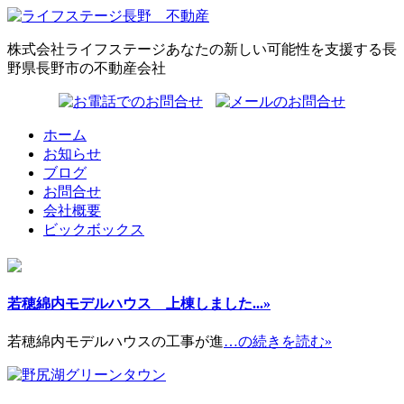
株式会社ライフステージ
あなたの新しい可能性を支援する長
野県長野市の不動産会社
ホーム
お知らせ
ブログ
お問合せ
会社概要
ビックボックス
若穂綿内モデルハウス 上棟しました...»
若穂綿内モデルハウスの工事が進
…の続きを読む»