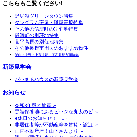
こちらもご覧ください!
野尻湖グリーンタウン特集
タングラム斑尾・斑尾高原特集
その他の信濃町の別荘地特集
飯綱町の別荘地特集
菅平高原の別荘地特集
その他長野市周辺のおすすめ物件
飯山・中野・上高井郡・下高井郡方面特集
新築見学会
パパまるハウスの新築見学会
お知らせ
令和8年熊本地震..»
黒姫保養地にあるビックな丸太のビ..»
●休日のお知らせ！ ..»
非居住者等が不動産等を賃貸・譲渡..»
正直不動産屋！山下さんより..»